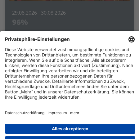
29.08.2026
- 30.08.2026
96%
Deutsches Nationaltheater
Kunstfest Weimar Dokumentartheater von
Prodromos Tsinikoris Sprache: Deutsch,
Griechisch und Ladino mit deutschen und
englischen Übertiteln
Kontakt
Impressum
Datenschutz