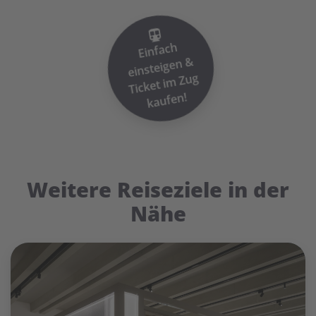
Einfach
einsteigen
Ticket i
&
m Zug
kaufen!
Weitere Reiseziele in der
Nähe