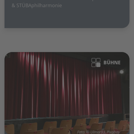
& STÜBAphilharmonie
BÜHNE
Foto: © Ulmar93, Pixabay