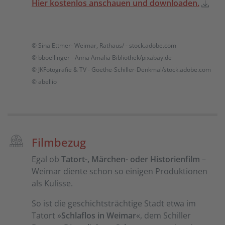
Hier kostenlos anschauen und downloaden.
© Sina Ettmer- Weimar, Rathaus/ - stock.adobe.com
© bboellinger - Anna Amalia Bibliothek/pixabay.de
© JKFotografie & TV - Goethe-Schiller-Denkmal/stock.adobe.com
© abellio
Filmbezug
Egal ob
Tatort-, Märchen- oder Historienfilm
–
Weimar diente schon so einigen Produktionen
als Kulisse.
So ist die geschichtsträchtige Stadt etwa im
Tatort »
Schlaflos in Weimar
«, dem Schiller