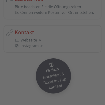
Bitte beachten Sie die Öffnungszeiten.
Es können weitere Kosten vor Ort entstehen.
Kontakt
Webseite
Instagram
Einfach
einsteigen
Ticket i
&
m Zug
kaufen!