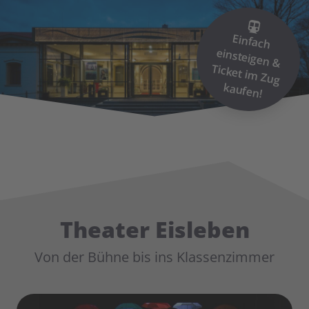
Einfach
einsteigen &
Ticket im
Zug
kaufen!
Theater Eisleben
Von der Bühne bis ins Klassenzimmer