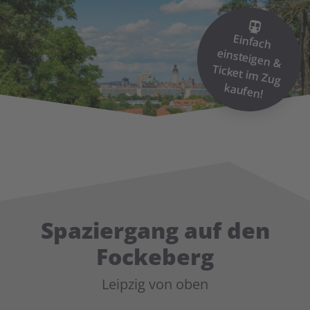
Einfach
einsteigen &
Ticket im
Zug
kaufen!
Spaziergang auf den
Fockeberg
Leipzig von oben