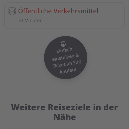
Öffentliche Verkehrsmittel
33 Minuten
Einfach
einsteigen
Ticket i
&
m Zug
kaufen!
Weitere Reiseziele in der
Nähe