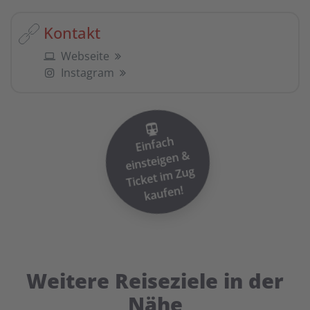
Kontakt
Webseite
Instagram
Einfach
einsteigen
Ticket i
&
m Zug
kaufen!
Weitere Reiseziele in der
Nähe