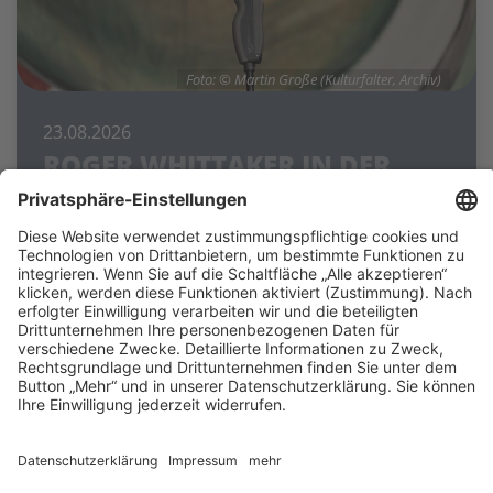
Foto: © Martin Große (Kulturfalter, Archiv)
23.08.2026
ROGER WHITTAKER IN DER
ROSEN ARENA
Europa-Rosarium Sangerhausen
Ein Weltstar lebt weiter – in seinen Liedern, in
Erinnerungen und in den Herzen seiner Fans.