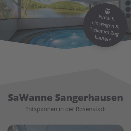
Einfach
einsteigen &
Ticket im
Zug
kaufen!
SaWanne Sangerhausen
Entspannen in der Rosenstadt