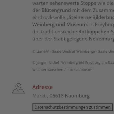
warten sehenswerte Stopps wie di
der
Blütengrund
mit dem Zusammen
eindrucksvolle
„Steinerne Bilderbu
Weinberg und Museum
. In Freybu
die traditionsreiche
Rotkäppchen-Se
über der Stadt gelegene
Neuenbur
© LianeM - Saale Unstrut Weinberge - Saale Uns
© Jürgen Nickel- Weinberg bei Freyburg am Sa
Wächterhäuschen / stock.adobe.de
Adresse
Markt , 06618 Naumburg
Datenschutzbestimmungen zustimmen