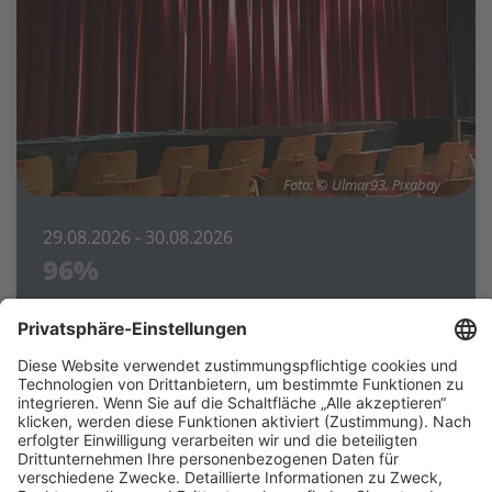
Foto: © Ulmar93, Pixabay
29.08.2026
- 30.08.2026
96%
Deutsches Nationaltheater
Kunstfest Weimar Dokumentartheater von
Prodromos Tsinikoris Sprache: Deutsch,
Griechisch und Ladino mit deutschen und
englischen Übertiteln