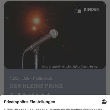
KINDER
Foto: © Martin Große (Kulturfalter, Archiv)
12.08.2026
- 14.08.2026
DER KLEINE PRINZ
Waldbühne Altenbrak
„Die großen Leute haben eine Vorliebe für