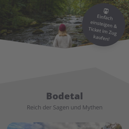
Einfach
einsteigen &
Ticket im
Zug
kaufen!
Bodetal
Reich der Sagen und Mythen