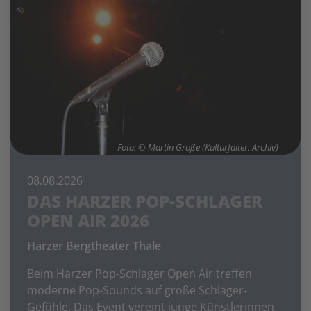
Foto: © Martin Große (Kulturfalter, Archiv)
08.08.2026
DAS HARZER POP-SCHLAGER
OPEN AIR 2026
Harzer Bergtheater Thale
Beim Harzer Pop-Schlager Open Air treffen
moderne Pop-Sounds auf große Schlager-
Gefühle. Das Event vereint junge Künstlerinnen