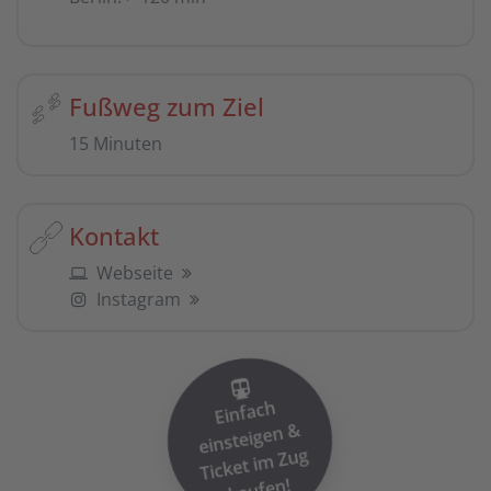
Fußweg zum Ziel
15 Minuten
Kontakt
Webseite
Instagram
Einfach
einsteigen
Ticket i
&
m Zug
kaufen!