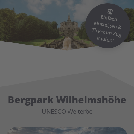
Einfach
einsteigen &
Ticket im
Zug
kaufen!
Bergpark Wilhelmshöhe
UNESCO Welterbe