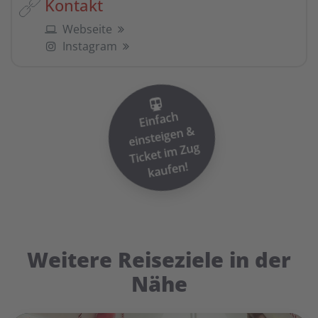
Kontakt
Webseite
Instagram
Einfach
einsteigen
Ticket i
&
m Zug
kaufen!
Weitere Reiseziele in der
Nähe